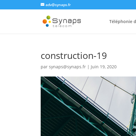
adv@synaps.fr
Téléphonie d
construction-19
par
synaps@synaps.fr
|
Juin 19, 2020