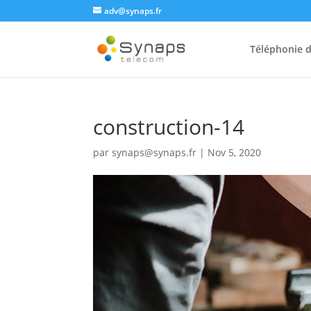
adv@synaps.fr
Téléphonie d
construction-14
par
synaps@synaps.fr
|
Nov 5, 2020